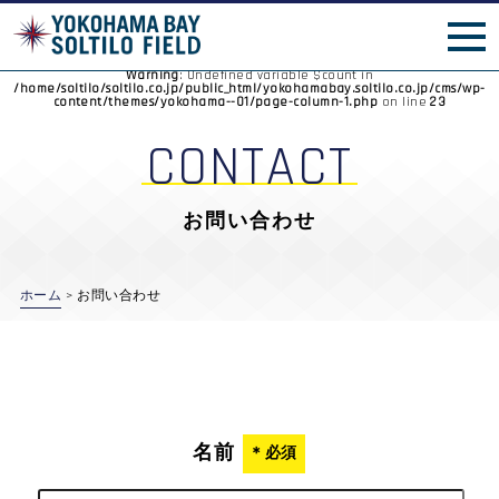
施設案内
横ベイフェスタ
Warning
: Undefined variable $count in
/home/soltilo/soltilo.co.jp/public_html/yokohamabay.soltilo.co.jp/cms/wp-
content/themes/yokohama--01/page-column-1.php
23
on line
CONTACT
お問い合わせ
ホーム
>
お問い合わせ
名前
＊必須