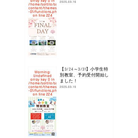
array key 0 in
2025.03.16
/home/soltilo/soltilo.co.jp/public_html/yokohamabay.soltilo.c
content/themes/yokohama-
-01/functions.php
224
on line
【3/24～3/31】小学生特
Warning
:
別教室、予約受付開始し
Undefined
array key 0 in
ました！
/home/soltilo/soltilo.co.jp/public_html/yokohamabay.soltilo.c
content/themes/yokohama-
2025.03.15
-01/functions.php
224
on line