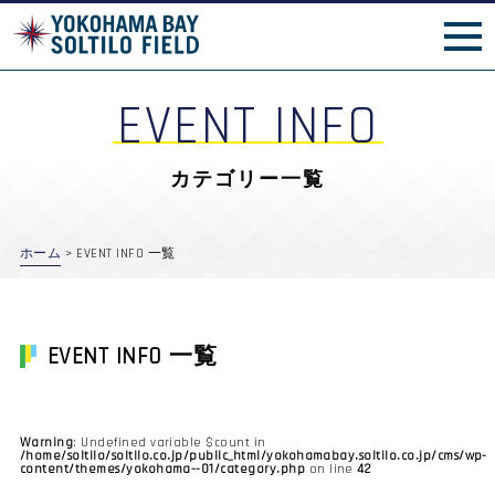
施設案内
横ベイフェスタ
news_event
EVENT INFO
カテゴリー一覧
ホーム
>
EVENT INFO 一覧
EVENT INFO 一覧
Warning
: Undefined variable $count in
/home/soltilo/soltilo.co.jp/public_html/yokohamabay.soltilo.co.jp/cms/wp-
content/themes/yokohama--01/category.php
42
on line