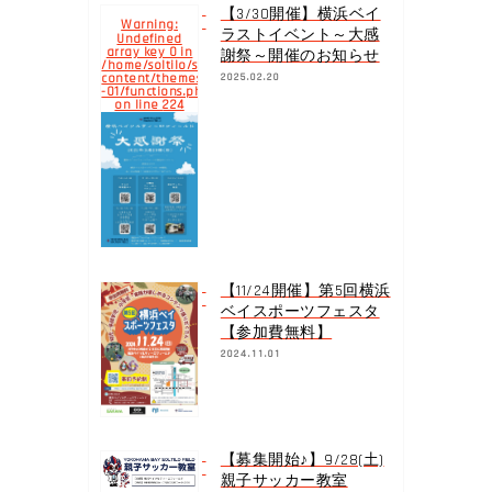
【3/30開催】横浜ベイ
Warning
:
ラストイベント～大感
Undefined
array key 0 in
謝祭～開催のお知らせ
/home/soltilo/soltilo.co.jp/public_html/yokohamabay.soltilo.c
content/themes/yokohama-
2025.02.20
-01/functions.php
224
on line
【11/24開催】第5回横浜
ベイスポーツフェスタ
【参加費無料】
2024.11.01
【募集開始♪】9/28(土)
親子サッカー教室