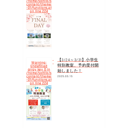
/home/soltilo/soltilo.co.jp/public_html/yokohamabay.soltilo.c
content/themes/yokohama-
-01/functions.php
224
on line
【3/24～3/31】小学生
Warning
:
特別教室、予約受付開
Undefined
array key 0 in
始しました！
/home/soltilo/soltilo.co.jp/public_html/yokohamabay.soltilo.c
content/themes/yokohama-
2025.03.15
-01/functions.php
224
on line