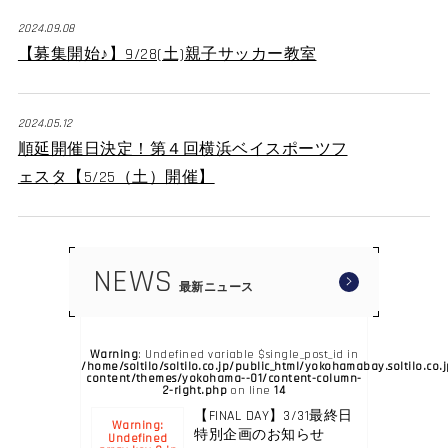
2024.09.08
【募集開始♪】9/28(土)親子サッカー教室
2024.05.12
順延開催日決定！第４回横浜ベイスポーツフ
ェスタ【5/25（土）開催】
NEWS
最新ニュース
Warning
: Undefined variable $single_post_id in
/home/soltilo/soltilo.co.jp/public_html/yokohamabay.soltilo.co.
content/themes/yokohama--01/content-column-
2-right.php
14
on line
【FINAL DAY】3/31最終日
Warning
:
特別企画のお知らせ
Undefined