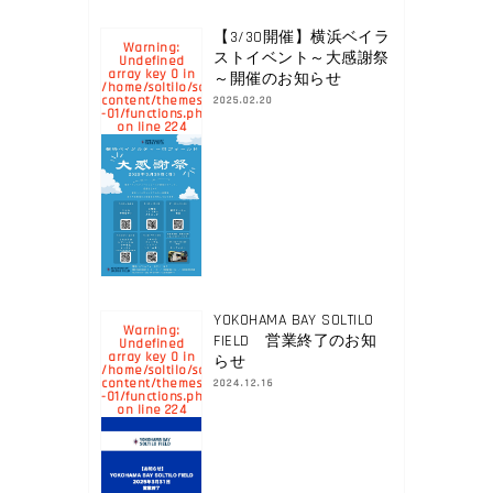
【3/30開催】横浜ベイラ
Warning
:
ストイベント～大感謝祭
Undefined
array key 0 in
～開催のお知らせ
/home/soltilo/soltilo.co.jp/public_html/yokohamabay.soltilo.c
content/themes/yokohama-
2025.02.20
-01/functions.php
224
on line
YOKOHAMA BAY SOLTILO
Warning
:
FIELD 営業終了のお知
Undefined
array key 0 in
らせ
/home/soltilo/soltilo.co.jp/public_html/yokohamabay.soltilo.c
content/themes/yokohama-
2024.12.16
-01/functions.php
224
on line