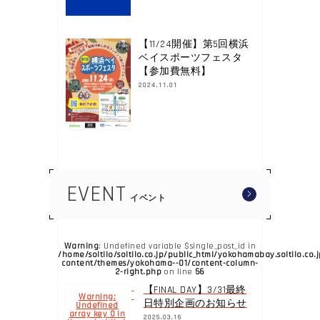
【11/24開催】第5回横浜
ベイスポーツフェスタ
【参加費無料】
2024.11.01
EVENT
イベント
Warning
: Undefined variable $single_post_id in
/home/soltilo/soltilo.co.jp/public_html/yokohamabay.soltilo.co.
content/themes/yokohama--01/content-column-
2-right.php
56
on line
【FINAL DAY】3/31最終
Warning
:
日特別企画のお知らせ
Undefined
array key 0 in
2025.03.16