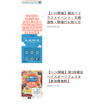
【3/30開催】横浜ベイ
Warning
:
ラストイベント～大感
Undefined
array key 0 in
謝祭～開催のお知らせ
/home/soltilo/soltilo.co.jp/public_html/yokohamabay.soltilo.c
content/themes/yokohama-
2025.02.20
-01/functions.php
224
on line
【11/24開催】第5回横浜
ベイスポーツフェスタ
【参加費無料】
2024.11.01