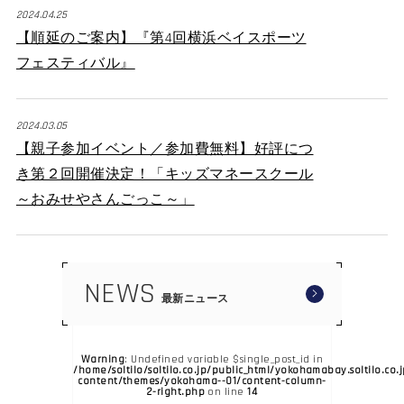
2024.04.25
【順延のご案内】『第4回横浜ベイスポーツ
フェスティバル』
2024.03.05
【親子参加イベント／参加費無料】好評につ
き第２回開催決定！「キッズマネースクール
～おみせやさんごっこ～」
NEWS
最新ニュース
Warning
: Undefined variable $single_post_id in
/home/soltilo/soltilo.co.jp/public_html/yokohamabay.soltilo.co.
content/themes/yokohama--01/content-column-
2-right.php
14
on line