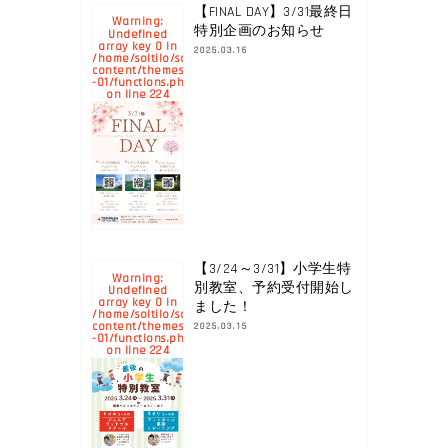
【FINAL DAY】3/31最終日
Warning
:
特別企画のお知らせ
Undefined
array key 0 in
2025.03.16
/home/soltilo/soltilo.co.jp/public_html/yokohamabay.soltilo.c
content/themes/yokohama-
-01/functions.php
224
on line
【3/24～3/31】小学生特
Warning
:
別教室、予約受付開始し
Undefined
array key 0 in
ました！
/home/soltilo/soltilo.co.jp/public_html/yokohamabay.soltilo.c
content/themes/yokohama-
2025.03.15
-01/functions.php
224
on line