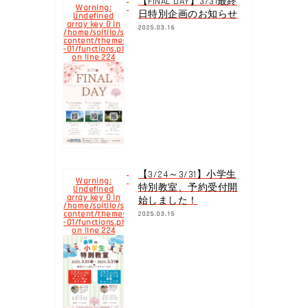
【FINAL DAY】3/31最終
Warning
:
日特別企画のお知らせ
Undefined
array key 0 in
2025.03.16
/home/soltilo/soltilo.co.jp/public_html/yokohamabay.soltilo.c
content/themes/yokohama-
-01/functions.php
224
on line
【3/24～3/31】小学生
Warning
:
特別教室、予約受付開
Undefined
array key 0 in
始しました！
/home/soltilo/soltilo.co.jp/public_html/yokohamabay.soltilo.c
content/themes/yokohama-
2025.03.15
-01/functions.php
224
on line