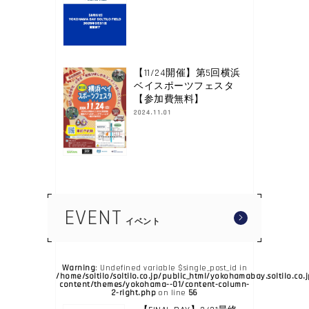
【11/24開催】第5回横浜
ベイスポーツフェスタ
【参加費無料】
2024.11.01
EVENT
イベント
Warning
: Undefined variable $single_post_id in
/home/soltilo/soltilo.co.jp/public_html/yokohamabay.soltilo.co.
content/themes/yokohama--01/content-column-
2-right.php
56
on line