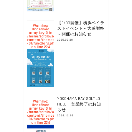
【3/30開催】横浜ベイラ
Warning
:
ストイベント～大感謝祭
Undefined
array key 0 in
～開催のお知らせ
/home/soltilo/soltilo.co.jp/public_html/yokohamabay.soltilo.c
content/themes/yokohama-
2025.02.20
-01/functions.php
224
on line
YOKOHAMA BAY SOLTILO
Warning
:
FIELD 営業終了のお知
Undefined
array key 0 in
らせ
/home/soltilo/soltilo.co.jp/public_html/yokohamabay.soltilo.c
content/themes/yokohama-
2024.12.16
-01/functions.php
224
on line