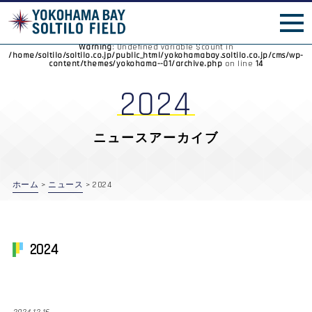
施設案内
横ベイフェスタ
Warning
: Undefined variable $count in
/home/soltilo/soltilo.co.jp/public_html/yokohamabay.soltilo.co.jp/cms/wp-
content/themes/yokohama--01/archive.php
14
on line
2024
ニュースアーカイブ
ホーム
>
ニュース
>
2024
2024